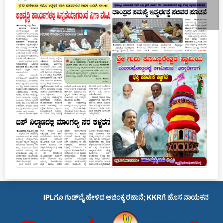
IPLಗೂ ಗುಡ್‌ಬೈ ಹೇಳಿದ ಅಜಿಂಕ್ಯ ರಹಾನೆ; KKRಗೆ ಹೊಸ ನಾಯಕನ ಹುಡು