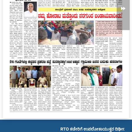
RTO ಕಚೇರಿಗೆ ಉಪಲೋಕಾಯುಕ್ತರ ದಿಢೀರ್ ಭೇಟಿ; ಸಿ