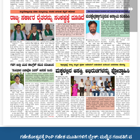
ಗಣೇಶೋತ್ಸವಕ್ಕೆ PoP ಗಣೇಶ ಮೂರ್ತಿಗಳಿಗೆ ಬ್ರೇಕ್: ಮಣ್ಣಿನ ಗಣಪತಿಗೆ ಮಾತ್ರ 