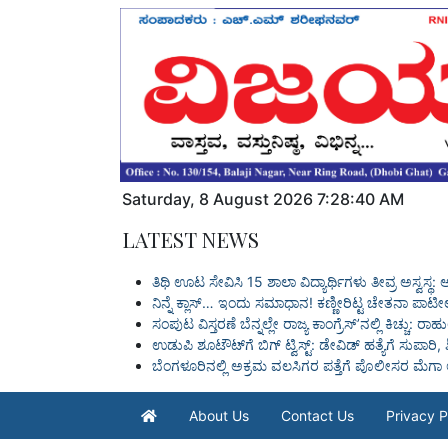
Saturday
,
8
August
2026
7:28:41 AM
LATEST NEWS
ತಿಥಿ ಊಟ ಸೇವಿಸಿ 15 ಶಾಲಾ ವಿದ್ಯಾರ್ಥಿಗಳು ತೀವ್ರ ಅಸ್ವಸ್ಥ: ಆ
ನಿನ್ನೆ ಕ್ಲಾಸ್… ಇಂದು ಸಮಾಧಾನ! ಕಣ್ಣೀರಿಟ್ಟ ಚೇತನಾ ಪಾಟ
ಸಂಪುಟ ವಿಸ್ತರಣೆ ಬೆನ್ನಲ್ಲೇ ರಾಜ್ಯ ಕಾಂಗ್ರೆಸ್ʼನಲ್ಲಿ ಕಿಚ್ಚು
ಉಡುಪಿ ಶೂಟೌಟ್‌ಗೆ ಬಿಗ್ ಟ್ವಿಸ್ಟ್: ಡೇವಿಡ್ ಹತ್ಯೆಗೆ ಸುಪಾ
ಬೆಂಗಳೂರಿನಲ್ಲಿ ಅಕ್ರಮ ವಲಸಿಗರ ಪತ್ತೆಗೆ ಪೊಲೀಸರ ಮೆಗಾ
About Us
Contact Us
Privacy P