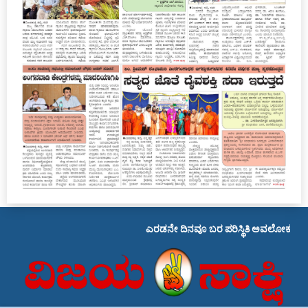
ಎರಡನೇ ದಿನವೂ ಬರ ಪರಿಸ್ಥಿತಿ ಅವಲೋಕನ