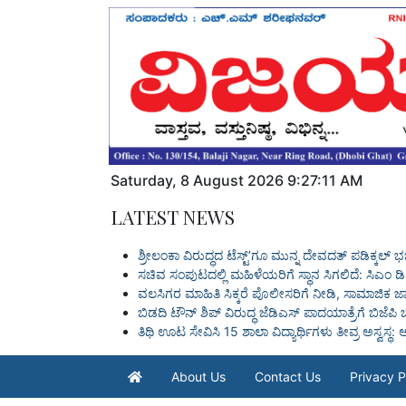
Saturday
,
8
August
2026
9:27:12 AM
LATEST NEWS
ಶ್ರೀಲಂಕಾ ವಿರುದ್ಧದ ಟೆಸ್ಟ್ʼಗೂ ಮುನ್ನ ದೇವದತ್ ಪಡಿಕ್ಕಲ್
ಸಚಿವ ಸಂಪುಟದಲ್ಲಿ ಮಹಿಳೆಯರಿಗೆ ಸ್ಥಾನ ಸಿಗಲಿದೆ: ಸಿಎಂ 
ವಲಸಿಗರ ಮಾಹಿತಿ ಸಿಕ್ಕರೆ ಪೊಲೀಸರಿಗೆ ನೀಡಿ, ಸಾಮಾಜಿಕ ಜಾ
ಬಿಡದಿ ಟೌನ್ ಶಿಪ್ ವಿರುದ್ಧ ಜೆಡಿಎಸ್ ಪಾದಯಾತ್ರೆಗೆ ಬಿ
ತಿಥಿ ಊಟ ಸೇವಿಸಿ 15 ಶಾಲಾ ವಿದ್ಯಾರ್ಥಿಗಳು ತೀವ್ರ ಅಸ್ವಸ್ಥ: ಆ
About Us
Contact Us
Privacy P