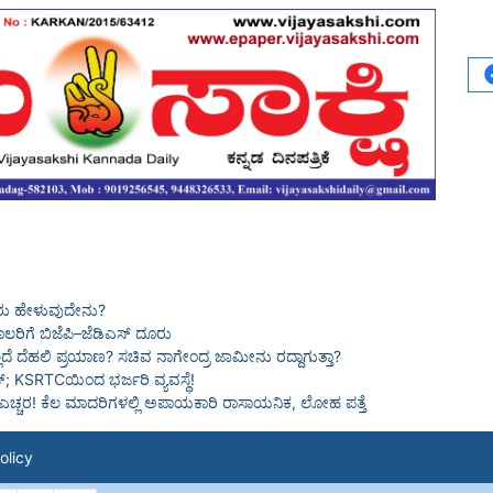
್ಞರು ಹೇಳುವುದೇನು?
ರಿಗೆ ಬಿಜೆಪಿ–ಜೆಡಿಎಸ್ ದೂರು
ೆ ದೆಹಲಿ ಪ್ರಯಾಣ? ಸಚಿವ ನಾಗೇಂದ್ರ ಜಾಮೀನು ರದ್ದಾಗುತ್ತಾ?
; KSRTCಯಿಂದ ಭರ್ಜರಿ ವ್ಯವಸ್ಥೆ!
್ನ ಎಚ್ಚರ! ಕೆಲ ಮಾದರಿಗಳಲ್ಲಿ ಅಪಾಯಕಾರಿ ರಾಸಾಯನಿಕ, ಲೋಹ ಪತ್ತೆ
olicy