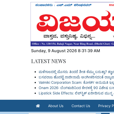
Sunday
,
9
August
2026
8:31:40 AM
LATEST NEWS
ಮಳೆಗಾಲದಲ್ಲಿ ಮೊಸರು ತಿಂದರೆ ಶೀತ-ಕೆಮ್ಮು ಬರುತ್ತಾ? ತಜ
ಬಸವರಾಜ ಹೊರಟ್ಟಿ ರಾಜೀನಾಮೆ ಅಂಗೀಕರಿಸದಂತೆ ರಾಜ್ಯಪಾಲ
Valmiki Corporation Scam: ಕೋರ್ಟ್ ಅನುಮತಿ ಇಲ್ಲದ
Onam 2026: ಬೆಂಗಳೂರಿನಿಂದ ಕೇರಳಕ್ಕೆ 90 ವಿಶೇಷ ಬಸ್‌
Lipstick Side Effects: ಲಿಪ್‌ಸ್ಟಿಕ್ ಖರೀದಿಸುವ ಮುನ
About Us
Contact Us
Privacy P