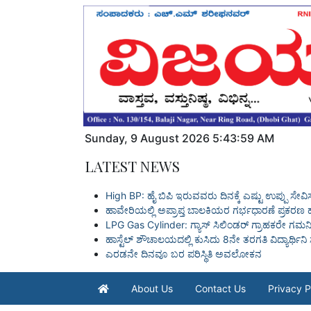
Sunday
,
9
August
2026
5:44:00 AM
LATEST NEWS
High BP: ಹೈ ಬಿಪಿ ಇರುವವರು ದಿನಕ್ಕೆ ಎಷ್ಟು ಉಪ್ಪು ಸ
ಹಾವೇರಿಯಲ್ಲಿ ಅಪ್ರಾಪ್ತ ಬಾಲಕಿಯರ ಗರ್ಭಧಾರಣೆ ಪ್ರಕರಣ
LPG Gas Cylinder: ಗ್ಯಾಸ್ ಸಿಲಿಂಡರ್ ಗ್ರಾಹಕರೇ ಗಮನಿಸಿ,
ಹಾಸ್ಟೆಲ್ ಶೌಚಾಲಯದಲ್ಲಿ ಕುಸಿದು 8ನೇ ತರಗತಿ ವಿದ್ಯಾರ್ಥ
ಎರಡನೇ ದಿನವೂ ಬರ ಪರಿಸ್ಥಿತಿ ಅವಲೋಕನ
About Us
Contact Us
Privacy P