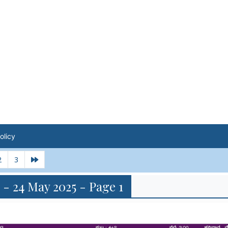
olicy
2
3
 - 24 May 2025 - Page 1