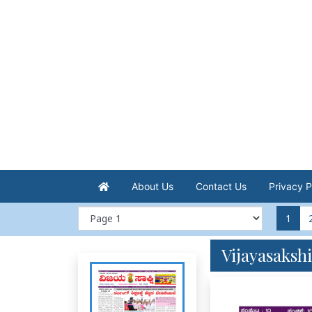
About Us
Contact Us
Privacy P
1
Vijayasakshi