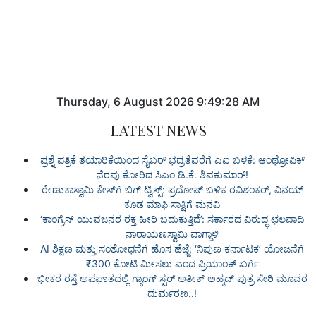
Thursday
,
6
August
2026
9:49:28 AM
LATEST NEWS
ಪ್ರಶ್ನೆ ಪತ್ರಿಕೆ ತಯಾರಿಕೆಯಿಂದ ಸೈಬರ್ ಭದ್ರತೆವರೆಗೆ ಎಐ ಬಳಕೆ: ಆಂಥ್ರೋಪಿಕ್
ನೆರವು ಕೋರಿದ ಸಿಎಂ ಡಿ.ಕೆ. ಶಿವಕುಮಾರ್!
ರೇಣುಕಾಸ್ವಾಮಿ ಕೇಸ್‌ಗೆ ಬಿಗ್ ಟ್ವಿಸ್ಟ್: ಪ್ರದೋಷ್ ಬಳಿಕ ರವಿಶಂಕರ್, ವಿನಯ್
ಕೂಡ ಮಾಫಿ ಸಾಕ್ಷಿಗೆ ಮನವಿ
‘ಕಾಂಗ್ರೆಸ್ ಯುವಜನರ ರಕ್ತ ಹೀರಿ ಬದುಕುತ್ತಿದೆ’: ಸರ್ಕಾರದ ವಿರುದ್ಧ ಛಲವಾದಿ
ನಾರಾಯಣಸ್ವಾಮಿ ವಾಗ್ದಾಳಿ
AI ಶಿಕ್ಷಣ ಮತ್ತು ಸಂಶೋಧನೆಗೆ ಹೊಸ ಹೆಜ್ಜೆ; ‘ನಿಪುಣ ಕರ್ನಾಟಕ’ ಯೋಜನೆಗೆ
₹300 ಕೋಟಿ ಮೀಸಲು ಎಂದ ಪ್ರಿಯಾಂಕ್ ಖರ್ಗೆ
ಭೀಕರ ರಸ್ತೆ ಅಪಘಾತದಲ್ಲಿ ಗ್ಯಾಂಗ್ ಸ್ಟರ್ ಅತೀಕ್ ಅಹ್ಮದ್ ಪುತ್ರ ಸೇರಿ ಮೂವರ
ದುರ್ಮರಣ..!