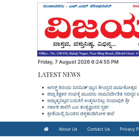
Friday
,
7
August
2026
6:24:56 PM
LATEST NEWS
ಆಗಸ್ಟ್ 8ರಂದು ಪಿರಮಿಡ್ ಧ್ಯಾನ ಕೇಂದ್ರದ ವಾರ್ಷಿಕೋತ್ಸವ
ಜಿಲ್ಲಾ ಶಿಕ್ಷಕರ ಸಂಘಕ್ಕೆ ಮೂವರು ನಾಮನಿರ್ದೇಶಿತ ಸದಸ್ಯರ ಆ
ಆಧ್ಯಾತ್ಮವಿಲ್ಲದ ಬದುಕಿಗೆ ಉತ್ಕರ್ಷವಿಲ್ಲ: ರಂಭಾಪುರಿ ಶ್ರೀ
ಸರ್ಕಾರಿ ಶಾಲೆಗೆ ಎಐ ತಂತ್ರಜ್ಞಾನದ ಸ್ಪರ್ಶ
ಕ್ರೀಡೆಯಲ್ಲಿ ಮಿಂಚಿದ ಚಿಕ್ಕಹಂದಿಗೋಳ ಶಾಲೆ
About Us
Contact Us
Privacy P