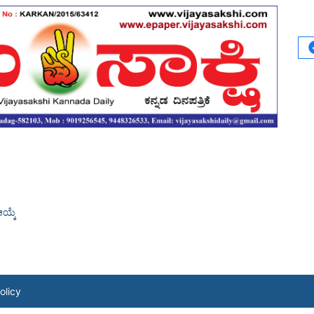
ಯ್ಕೆ
olicy