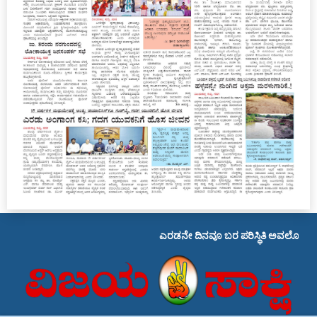
ಎರಡನೇ ದಿನವೂ ಬರ ಪರಿಸ್ಥಿತಿ ಅವಲೋಕನ