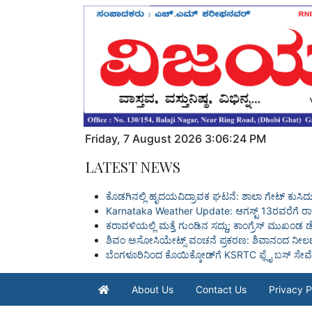
Friday
,
7
August
2026
3:06:25 PM
LATEST NEWS
ಕೊಡಗಿನಲ್ಲಿ ಹೃದಯವಿದ್ರಾವಕ ಘಟನೆ: ಶಾಲಾ ಗೇಟ್ ಕುಸಿ
Karnataka Weather Update: ಆಗಸ್ಟ್ 13ರವರೆಗೆ ರಾಜ್ಯದ
ಕರಾವಳಿಯಲ್ಲಿ ಮತ್ತೆ ಗುಂಡಿನ ಸದ್ದು; ಕಾಂಗ್ರೆಸ್ ಮುಖಂಡ ಡೇ
ಶಿವಂ ಅಸೋಸಿಯೇಟ್ಸ್ ವಂಚನೆ ಪ್ರಕರಣ: ಶಿವಾನಂದ ನೀಲಣ
ಬೆಂಗಳೂರಿನಿಂದ ಕೊಯಿಕ್ಕೋಡ್‌ಗೆ KSRTC ಫ್ಲೈ ಬಸ್ ಸೇವ
About Us
Contact Us
Privacy P